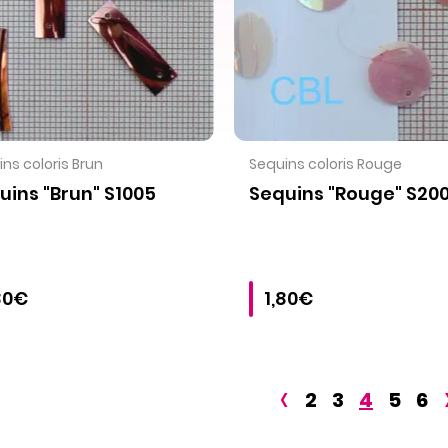
VOIR LE PRODUIT
VOIR LE PRODUIT
ns coloris Brun
Sequins coloris Rouge
uins "Brun" S1005
Sequins "Rouge" S20
80€
1,80€
‹
2
3
4
5
6