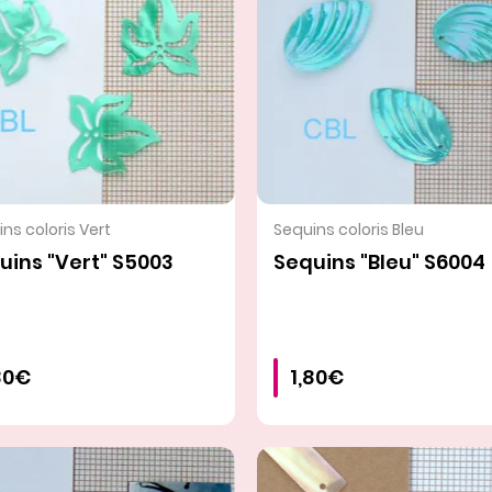
VOIR LE PRODUIT
VOIR LE PRODUIT
ns coloris Vert
Sequins coloris Bleu
uins "Vert" S5003
Sequins "Bleu" S6004
80€
1,80€