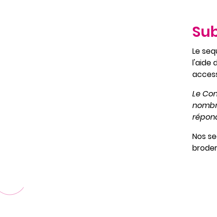
Sub
Le seq
l'aide
access
Le Con
nombre
répon
Nos se
broderi