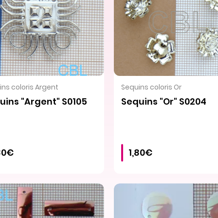
VOIR LE PRODUIT
VOIR LE PRODUIT
ns coloris Argent
Sequins coloris Or
uins "Argent" S0105
Sequins "Or" S0204
80€
1,80€