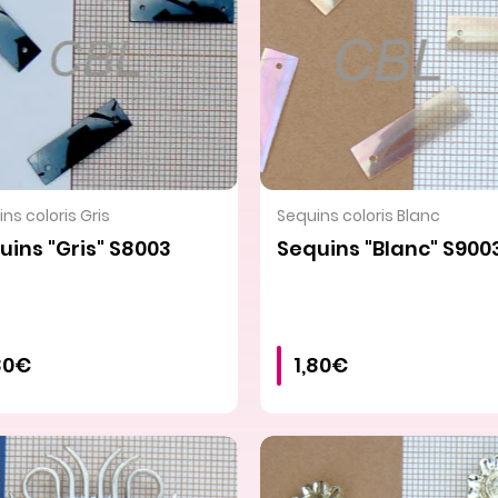
VOIR LE PRODUIT
VOIR LE PRODUIT
ns coloris Gris
Sequins coloris Blanc
uins "Gris" S8003
Sequins "Blanc" S900
80€
1,80€