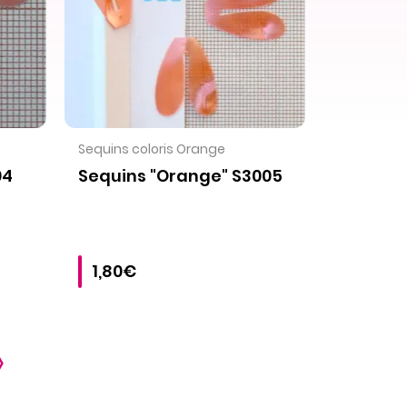
VOIR LE PRODUIT
Sequins coloris Orange
04
Sequins "Orange" S3005
1,80€
›