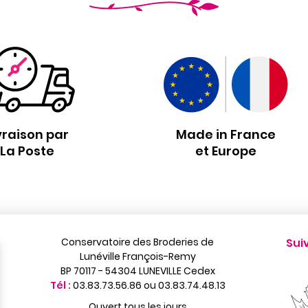
vraison par
Made in France
La Poste
et Europe
Conservatoire des Broderies de
Sui
Lunéville François-Remy
BP 70117 - 54304 LUNEVILLE Cedex
Tél :
03.83.73.56.86 ou 03.83.74.48.13
Ouvert tous les jours