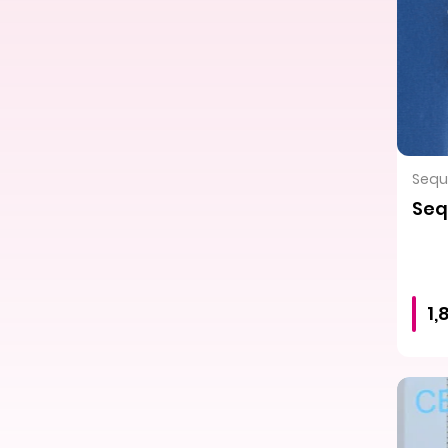
Sequi
Seq
1,