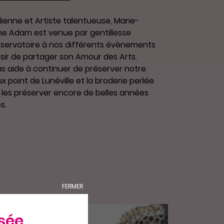
enne et Artiste talentueuse, Marie-
ne Adam est venue par gentillesse
servatoire à nos différents évènements
isir de partager son Amour des Arts.
us aide à continuer de préserver notre
x point de Lunéville et la broderie perlée
 les préserver encore de belles années
s.
FERMER
sée