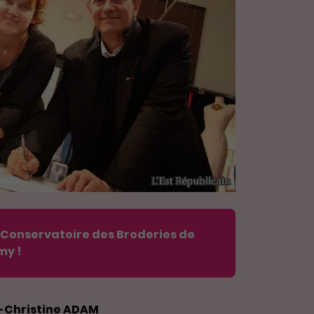
e Conservatoire des Broderies de
my !
-Christine ADAM