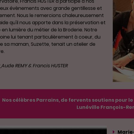
vatoire, Francis HUSTER a participé à nos
eux évènements avec grande gentillesse et
ement. Nous le remercions chaleureusement
'aide qu'il nous apporte dans la préservation et
e en lumière du métier de la Broderie. Notre
oine lui tenant particulièrement à coeur, du
ue sa maman, Suzette, tenait un atelier de
e.
:
Aude REMY & Francis HUSTER
Nos célèbres Parrains, de fervents soutiens pour l
Lunéville François-Re
Marie