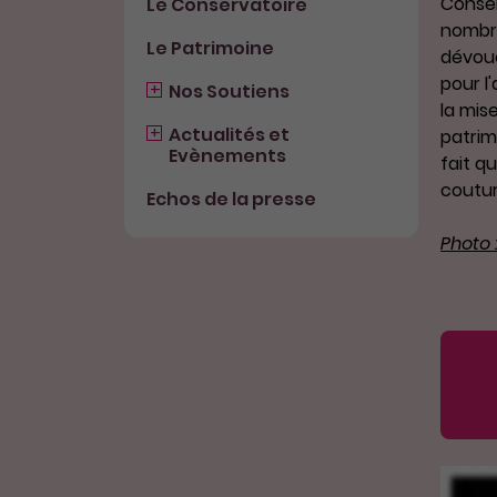
Conser
Le Conservatoire
nombr
Le Patrimoine
dévou
pour l
Nos Soutiens
la mis
Actualités et
patrim
Evènements
fait q
coutur
Echos de la presse
Photo 