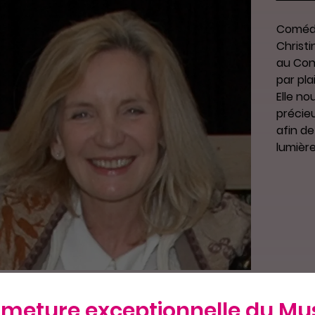
Comédi
Christi
au Con
par pla
Elle no
précieu
afin de
lumière
rmeture exceptionnelle du Mu