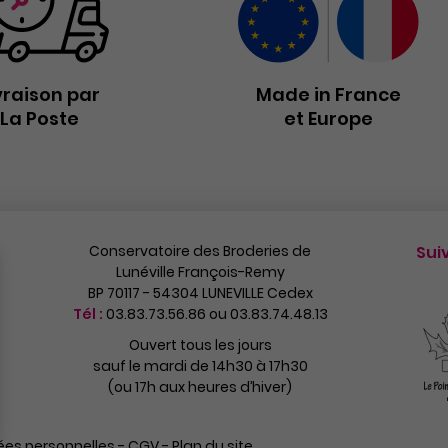
vraison par
Made in France
La Poste
et Europe
Conservatoire des Broderies de
Sui
Lunéville François-Remy
BP 70117 - 54304 LUNEVILLE Cedex
Tél :
03.83.73.56.86 ou 03.83.74.48.13
Ouvert tous les jours
sauf le mardi de 14h30 à 17h30
(ou 17h aux heures d’hiver)
es personnelles
-
CGV
-
Plan du site