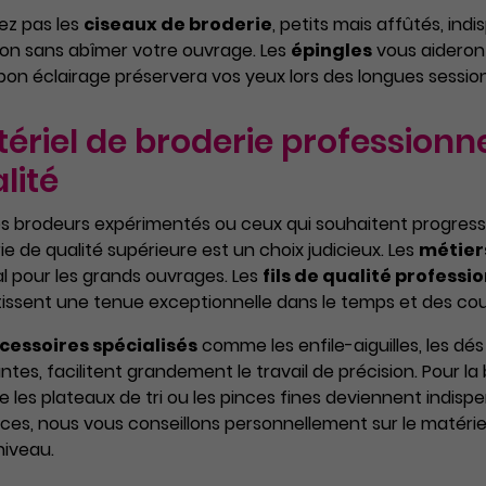
iez pas les
ciseaux de broderie
, petits mais affûtés, ind
ion sans abîmer votre ouvrage. Les
épingles
vous aideront
bon éclairage préservera vos yeux lors des longues session
ériel de broderie professionnel
lité
es brodeurs expérimentés ou ceux qui souhaitent progresse
ie de qualité supérieure est un choix judicieux. Les
métiers
l pour les grands ouvrages. Les
fils de qualité professi
issent une tenue exceptionnelle dans le temps et des cou
cessoires spécialisés
comme les enfile-aiguilles, les dé
antes, facilitent grandement le travail de précision. Pour la
les plateaux de tri ou les pinces fines deviennent indis
ces, nous vous conseillons personnellement sur le matérie
niveau.