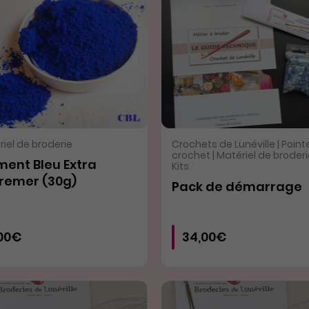
VOIR LE PRODUIT
VOIR LE PRODUIT
iel de broderie
Crochets de Lunéville | Point
crochet | Matériel de broderie
ment Bleu Extra
Kits
remer (30g)
Pack de démarrage
00€
34,00€