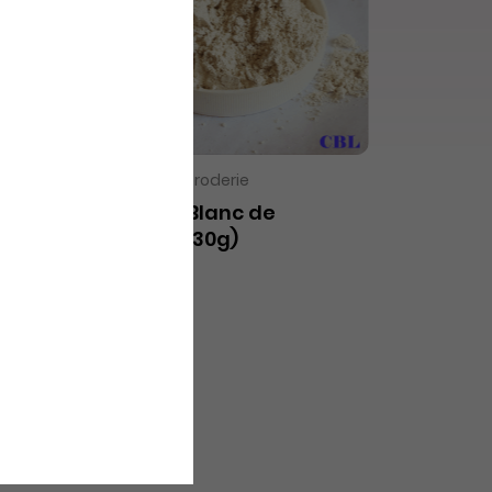
VOIR LE PRODUIT
Matériel de broderie
Pigment Blanc de
Meudon (30g)
2,40€