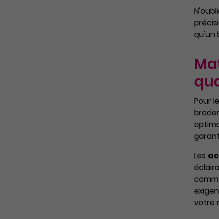
N'oubl
précis
qu'un 
Mat
qua
Pour l
broder
optima
garant
Les
ac
éclair
comme 
exigen
votre 