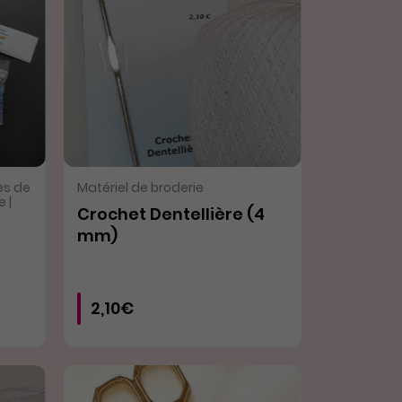
VOIR LE PRODUIT
es de
Matériel de broderie
 |
Crochet Dentellière (4
mm)
2,10€