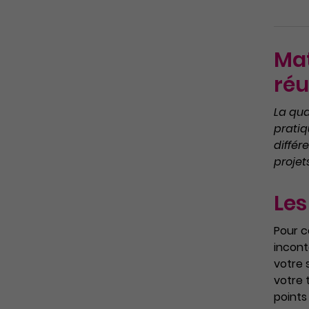
Mat
réu
La qua
pratiq
différ
projet
Les
Pour c
incont
votre 
votre 
points