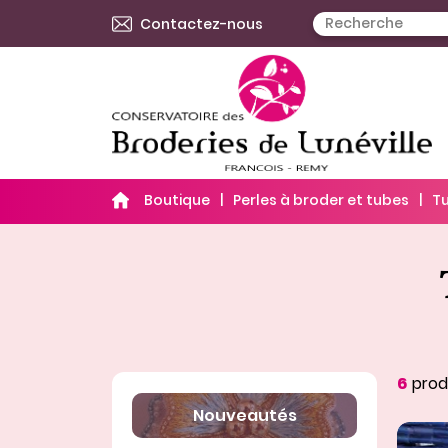
Contactez-nous
Boutique
Perles à broder et tubes
Tu
6
produ
Nouveautés