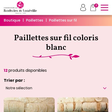
To
0
Boutique
Paillettes
Paillettes sur fil
Paillettes sur fil coloris
blanc
12
produits disponibles
Trier par :