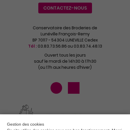
CONTACTEZ-NOUS
Conservatoire des Broderies de
Lunéville François-Remy
BP 70117 - 54304 LUNEVILLE Cedex
Tél :
03.83.73.56.86 ou 03.83.74.48.13
Ouvert tous les jours
sauf le mardi de 14h30 à 17h30
(ou 17h aux heures d’hiver)
Gestion des cookies