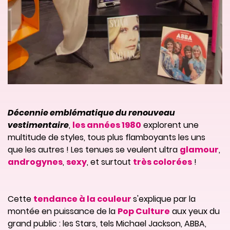
Décennie emblématique du renouveau
vestimentaire
,
les années 1980
explorent une
multitude de styles, tous plus flamboyants les uns
que les autres ! Les tenues se veulent ultra
glamour
,
androgynes
,
sexy
, et surtout
très colorées
!
Cette
tendance à la couleur
s'explique par la
montée en puissance de la
Pop Culture
aux yeux du
grand public : les Stars, tels Michael Jackson, ABBA,