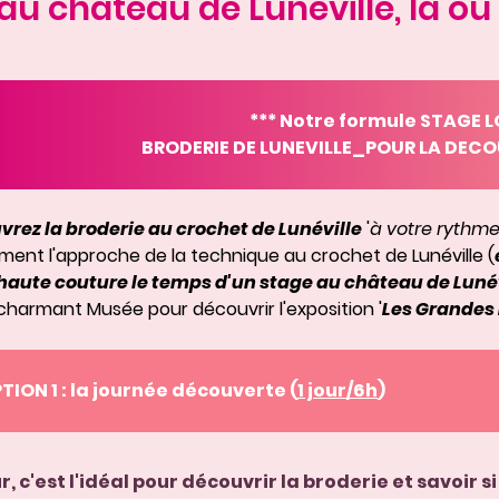
au château de Lunéville, là o
*** Notre formule STAGE LO
BRODERIE DE LUNEVILLE_POUR LA DECOU
rez la broderie au crochet de Lunéville
'
à votre rythm
ment l'approche de la technique au crochet de Lunéville (
haute couture le temps d'un stage au château de Luné
charmant Musée pour découvrir l'exposition '
Les Grandes
TION 1 : la journée découverte (
1 jour/6h
)
ur, c'est l'idéal pour découvrir la broderie et savoir 