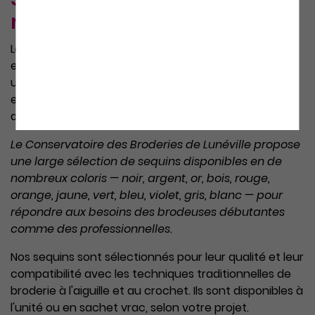
nos sequins de broderie
Le sequin est l'un des éléments décoratifs les plus
emblématiques de la broderie Lunéville. Cousus un à
un à l'aide du crochet de Lunéville, ils apportent éclat
et relief aux créations : robes de haute couture,
accessoires, pièces de scène ou travaux d'atelier.
Le Conservatoire des Broderies de Lunéville propose
une large sélection de sequins disponibles en de
nombreux coloris — noir, argent, or, bois, rouge,
orange, jaune, vert, bleu, violet, gris, blanc — pour
répondre aux besoins des brodeuses débutantes
comme des professionnelles.
Nos sequins sont sélectionnés pour leur qualité et leur
compatibilité avec les techniques traditionnelles de
broderie à l'aiguille et au crochet. Ils sont disponibles à
l'unité ou en sachet vrac, selon votre projet.