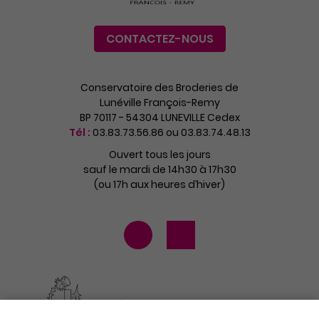
CONTACTEZ-NOUS
Conservatoire des Broderies de
Lunéville François-Remy
BP 70117 - 54304 LUNEVILLE Cedex
Tél :
03.83.73.56.86 ou 03.83.74.48.13
Ouvert tous les jours
sauf le mardi de 14h30 à 17h30
(ou 17h aux heures d’hiver)