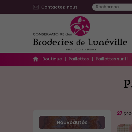
Contactez-nous
Boutique
Paillettes
Paillettes sur fil
P
27
prod
Nouveautés