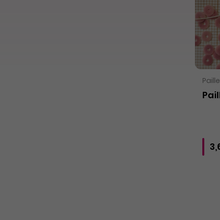
Paill
Pail
3,