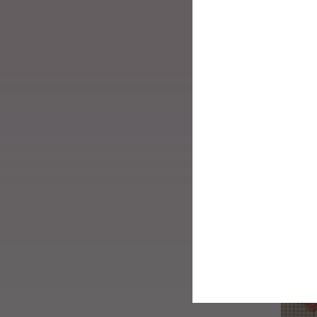
Paill
Pail
PA 
3,