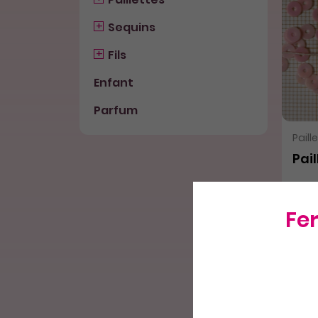
Sequins
Fils
Enfant
Parfum
Paill
Pail
Fe
3,