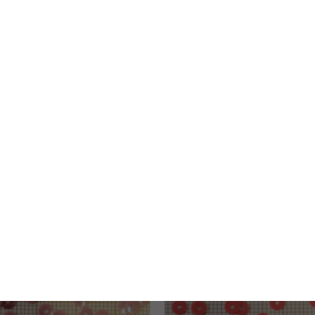
VOIR LE PRODUIT
VOIR LE PRODUIT
ettes sur fil coloris rose
Paillettes sur fil coloris rose
lettes "Soleil" sur fil
Paillettes cuvettes sur
23/27
CU 23/28
60€
3,60€