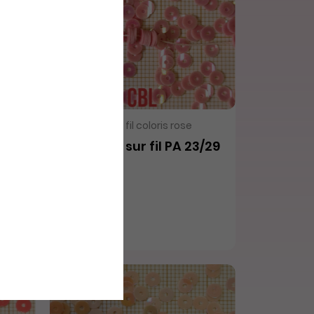
VOIR LE PRODUIT
Paillettes sur fil coloris rose
 fil
Paillettes sur fil PA 23/29
3,60€