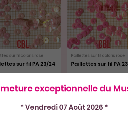
VOIR LE PRODUIT
VOIR LE PRODUIT
ettes sur fil coloris rose
Paillettes sur fil coloris rose
lettes sur fil PA 23/24
Paillettes sur fil PA 2
rmeture exceptionnelle du Mu
60€
3,60€
* Vendredi 07 Août 2026 *