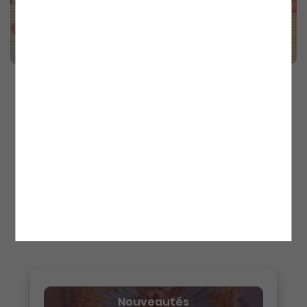
VOIR LE PRODUIT
VOIR LE PRODUIT
Paillettes sur fil coloris
Paillettes sur fil coloris
rose
rose
Paillettes cuvettes
Paillettes sur fil PA
sur fil CU 23/16
23/17
4,00€
4,00€
›
1
2
3
Nouveautés