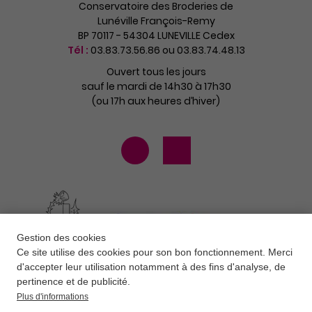
Conservatoire des Broderies de
Lunéville François-Remy
BP 70117 - 54304 LUNEVILLE Cedex
Tél :
03.83.73.56.86 ou 03.83.74.48.13
Ouvert tous les jours
sauf le mardi de 14h30 à 17h30
(ou 17h aux heures d’hiver)
Gestion des cookies
Ce site utilise des cookies pour son bon fonctionnement. Merci
d'accepter leur utilisation notamment à des fins d'analyse, de
pertinence et de publicité.
Plus d'informations
Contact
Newsletter
Mentions légales