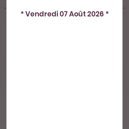
* Vendredi 07 Août 2026 *
Produits similaires
Nos petits plus
Paiement sécurisé
Livraison par
La Poste