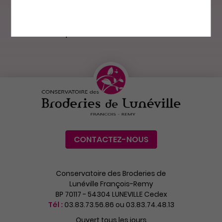
Made in France
Patrimoine
et Europe
culturel
CONTACTEZ-NOUS
Conservatoire des Broderies de
Lunéville François-Remy
BP 70117 - 54304 LUNEVILLE Cedex
Tél :
03.83.73.56.86 ou 03.83.74.48.13
Ouvert tous les jours