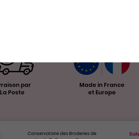
Nos petits plus
vraison par
Made in France
La Poste
et Europe
Conservatoire des Broderies de
Sui