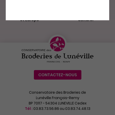
Made in France
Patrimoine
et Europe
culturel
CONTACTEZ-NOUS
Conservatoire des Broderies de
Lunéville François-Remy
BP 70117 - 54304 LUNEVILLE Cedex
Tél :
03.83.73.56.86 ou 03.83.74.48.13