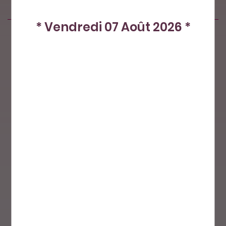
* Vendredi 07 Août 2026 *
Produits similaires
Nos petits plus
Paiement sécurisé
Livraison par
La Poste