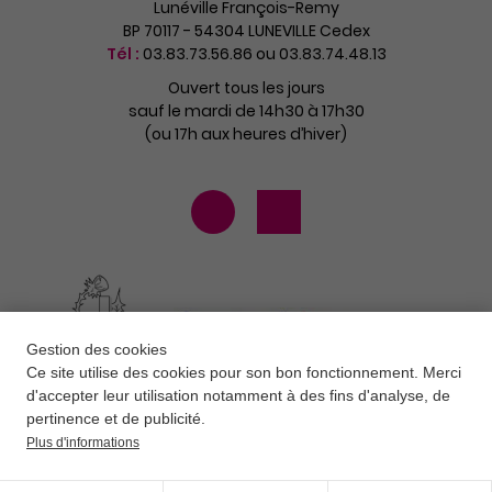
Lunéville François-Remy
BP 70117 - 54304 LUNEVILLE Cedex
Tél :
03.83.73.56.86 ou 03.83.74.48.13
Ouvert tous les jours
sauf le mardi de 14h30 à 17h30
(ou 17h aux heures d’hiver)
Gestion des cookies
Ce site utilise des cookies pour son bon fonctionnement. Merci
d'accepter leur utilisation notamment à des fins d'analyse, de
pertinence et de publicité.
Plus d'informations
Contact
Newsletter
Mentions légales
Données personnelles
CGV
Plan du site