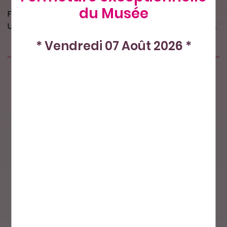
du Musée
Fil de coton retors 3 bouts gazé et mercerisé.
Un cocon calais fait 5 grammes et 110 mètres environ.
* Vendredi 07 Août 2026 *
Produits similaires
Nos petits plus
Paiement sécurisé
Livraison par