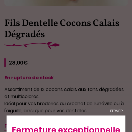
Fils Dentelle Cocons Calais
Dégradés
28,00€
En rupture de stock
Assortiment de 12 cocons calais aux tons dégradées
et multicolores.
Idéal pour vos broderies au crochet de Lunéville ou à
l'aiguille, ainsi que pour vos dentelles.
FERMER
Fiche technique
Fermeture exceptionnelle