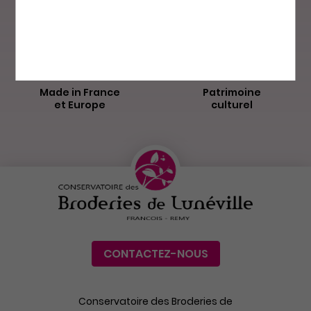
La Poste
Made in France
Patrimoine
et Europe
culturel
CONTACTEZ-NOUS
Conservatoire des Broderies de