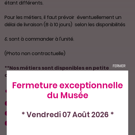
étant différents.
Pour les métiers, il faut prévoir éventuellement un
délai de livraison (8 à 10 jours) selon les disponibilités
& sont à commander à l'unité.
(Photo non contractuelle)
FERMER
**Nos métiers sont disponibles en petite
quantité.
Fermeture exceptionnelle
*Merci de ne commander
du Musée
qu'un seul métier par
commande, sans autre
* Vendredi 07 Août 2026 *
article.