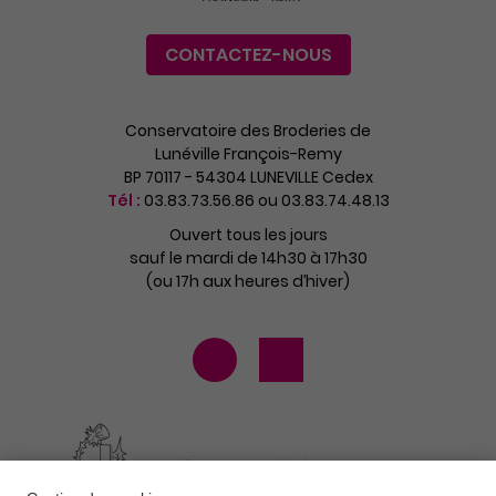
CONTACTEZ-NOUS
Conservatoire des Broderies de
Lunéville François-Remy
BP 70117 - 54304 LUNEVILLE Cedex
Tél :
03.83.73.56.86 ou 03.83.74.48.13
Ouvert tous les jours
sauf le mardi de 14h30 à 17h30
(ou 17h aux heures d’hiver)