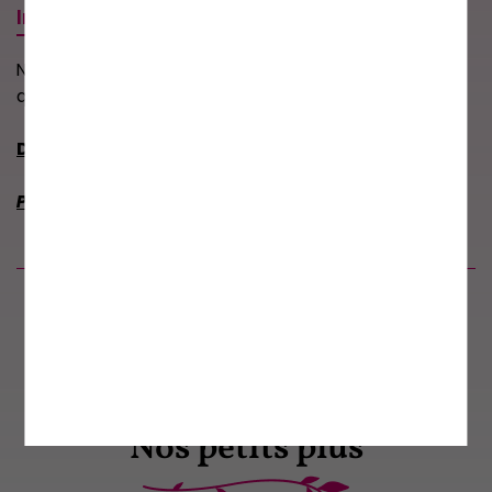
Informations
Nos métiers sont fabriqués manuellement; les
quantités disponibles sont limités.
Dernier réassort en date
:
3 Août 2026.
Prochain réassort :
courant août 2026.
Produits similaires
Nos petits plus