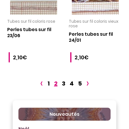
VOIR LE PRODUIT
VOIR LE PRODUIT
Tubes sur fil coloris rose
Tubes sur fil coloris vieux
rose
Perles tubes sur fil
Perles tubes sur fil
23/06
24/01
2,10€
2,10€
‹
›
1
2
3
4
5
Nouveautés
Noël