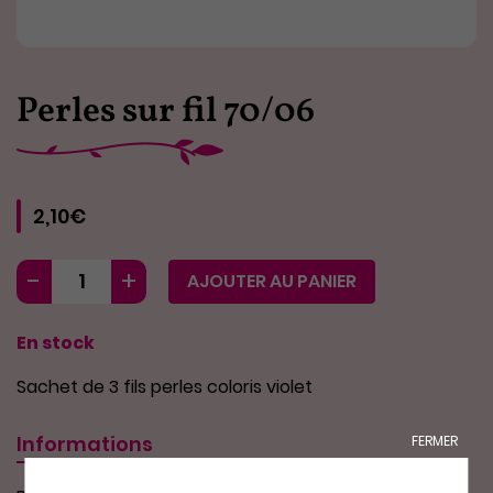
Perles sur fil 70/06
2,10€
AJOUTER AU PANIER
En stock
Sachet de 3 fils perles coloris violet
Informations
FERMER