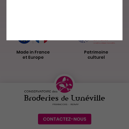
Paiement sécurisé
Livraison par
La Poste
Made in France
Patrimoine
et Europe
culturel
CONTACTEZ-NOUS