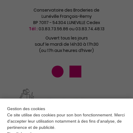
Conservatoire des Broderies de
Lunéville François-Remy
BP 70117 - 54304 LUNEVILLE Cedex
Tél :
03.83.73.56.86 ou 03.83.74.48.13
Ouvert tous les jours
sauf le mardi de 14h30 à 17h30
(ou 17h aux heures d’hiver)
Gestion des cookies
Ce site utilise des cookies pour son bon fonctionnement. Merci
d'accepter leur utilisation notamment à des fins d'analyse, de
pertinence et de publicité.