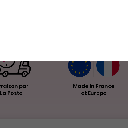
Nos petits plus
vraison par
Made in France
La Poste
et Europe