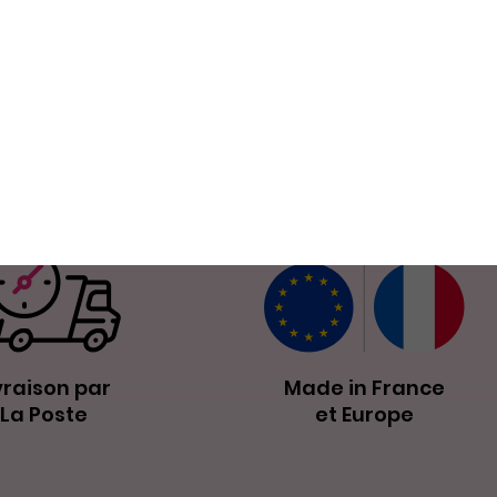
Produits similaires
Nos petits plus
vraison par
Made in France
La Poste
et Europe