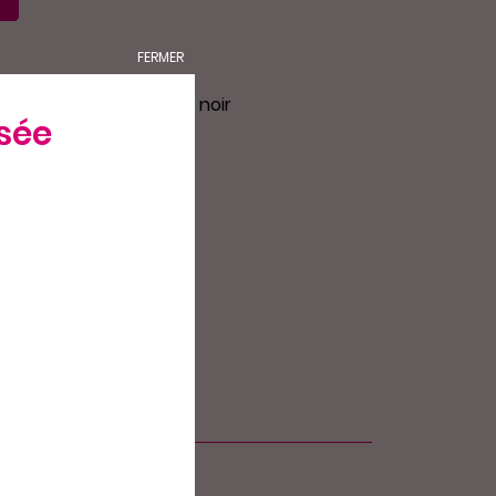
FERMER
 mm de diamètre, coloris noir
sée