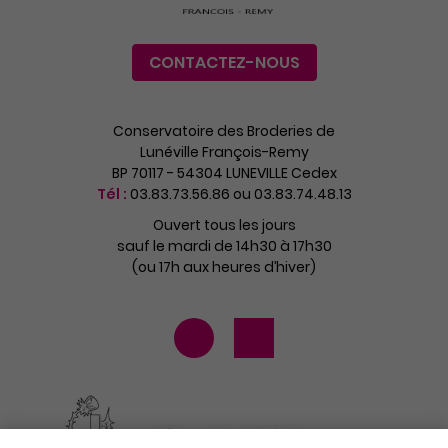
CONTACTEZ-NOUS
Conservatoire des Broderies de
Lunéville François-Remy
BP 70117 - 54304 LUNEVILLE Cedex
Tél :
03.83.73.56.86 ou 03.83.74.48.13
Ouvert tous les jours
sauf le mardi de 14h30 à 17h30
(ou 17h aux heures d’hiver)