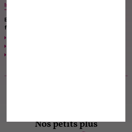
Informations
En plus de ce Kit d'apprentissage (car non
fourni), il vous faudra :
Un métier à broder
(0.70m, 0.90m ou 1.20m)
Une paire de tréteaux.
Une paire de ciseaux de broderie
Produits similaires
Nos petits plus