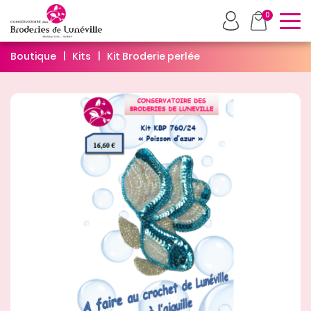
To
0
Boutique
Kits
Kit Broderie perlée