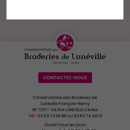
Made in France
Patrimoine
et Europe
culturel
CONTACTEZ-NOUS
Conservatoire des Broderies de
Lunéville François-Remy
BP 70117 - 54304 LUNEVILLE Cedex
Tél :
03.83.73.56.86 ou 03.83.74.48.13
Ouvert tous les jours