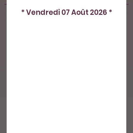
* Vendredi 07 Août 2026 *
Produits similaires
Nos petits plus
Paiement sécurisé
Livraison par
La Poste