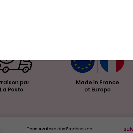
Nos petits plus
vraison par
Made in France
La Poste
et Europe
Conservatoire des Broderies de
Sui