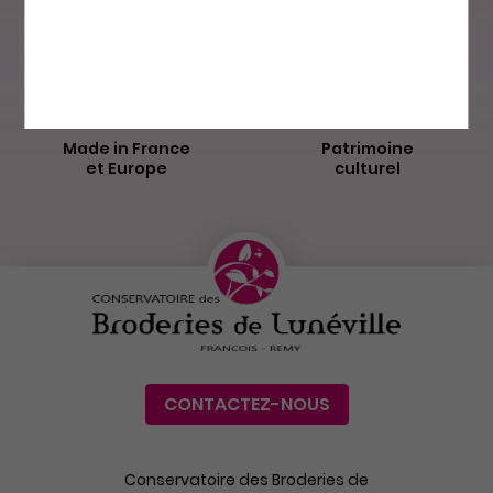
La Poste
Made in France
Patrimoine
et Europe
culturel
CONTACTEZ-NOUS
Conservatoire des Broderies de