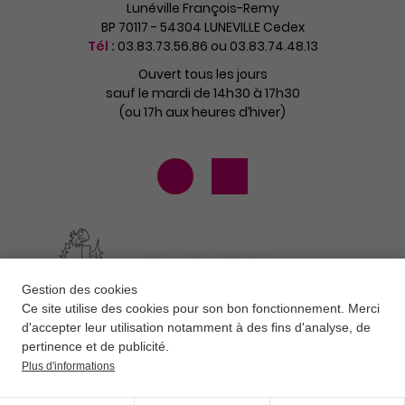
Lunéville François-Remy
BP 70117 - 54304 LUNEVILLE Cedex
Tél :
03.83.73.56.86 ou 03.83.74.48.13
Ouvert tous les jours
sauf le mardi de 14h30 à 17h30
(ou 17h aux heures d’hiver)
Gestion des cookies
Ce site utilise des cookies pour son bon fonctionnement. Merci
d'accepter leur utilisation notamment à des fins d'analyse, de
pertinence et de publicité.
Plus d'informations
Contact
Newsletter
Mentions légales
Données personnelles
CGV
Plan du site