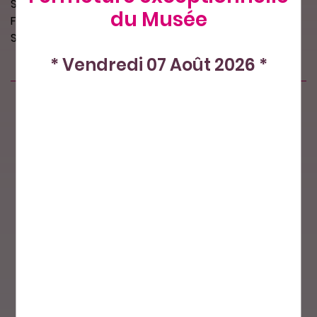
Sequins "plats" coloris : or
du Musée
Format : forme spéciale, 102 mm x 5 mm
Sachet de 4 g : environ 27 sequins
* Vendredi 07 Août 2026 *
Produits similaires
Nos petits plus
Paiement sécurisé
Livraison par