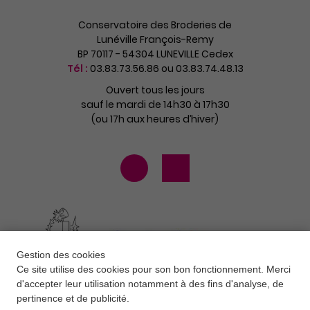
Conservatoire des Broderies de
Lunéville François-Remy
BP 70117 - 54304 LUNEVILLE Cedex
Tél :
03.83.73.56.86 ou 03.83.74.48.13
Ouvert tous les jours
sauf le mardi de 14h30 à 17h30
(ou 17h aux heures d’hiver)
Gestion des cookies
Ce site utilise des cookies pour son bon fonctionnement. Merci
d'accepter leur utilisation notamment à des fins d'analyse, de
pertinence et de publicité.