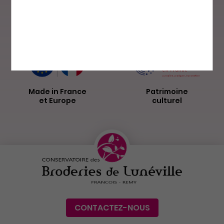
Paiement sécurisé
Livraison par
La Poste
Made in France
Patrimoine
et Europe
culturel
CONTACTEZ-NOUS