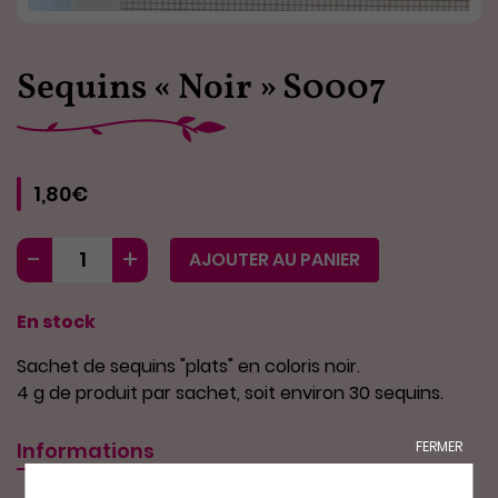
Sequins « Noir » S0007
1,80€
AJOUTER AU PANIER
En stock
Sachet de sequins "plats" en coloris noir.
4 g de produit par sachet, soit environ 30 sequins.
Informations
FERMER