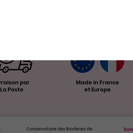
Nos petits plus
vraison par
Made in France
La Poste
et Europe
Conservatoire des Broderies de
Sui