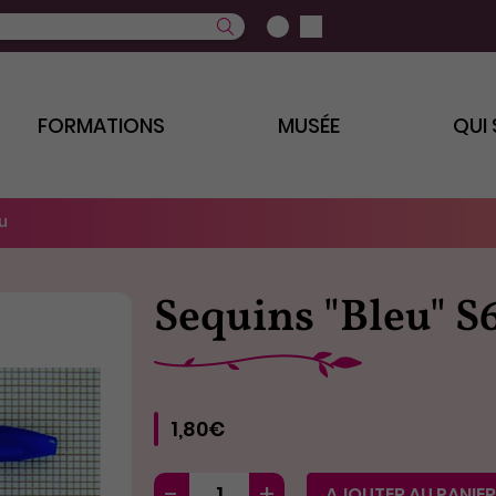
FORMATIONS
MUSÉE
QUI
u
Sequins "Bleu" S
1,80€
AJOUTER AU PANIER