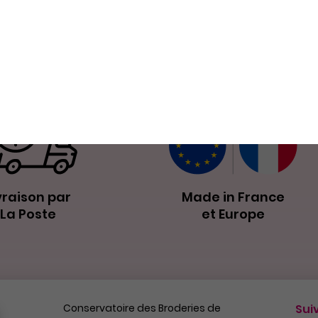
Nos petits plus
vraison par
Made in France
La Poste
et Europe
Conservatoire des Broderies de
Sui