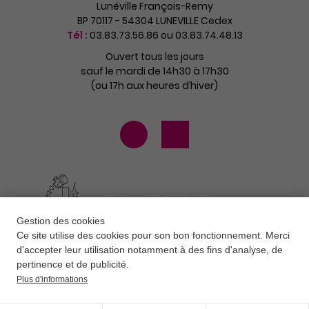
Lunéville François-Remy
BP 70117 - 54304 LUNEVILLE Cedex
Tél :
03.83.73.56.86 ou 03.83.74.48.13
Ouvert tous les jours
sauf le mardi de 14h30 à 17h30
(ou 17h aux heures d’hiver)
Gestion des cookies
Ce site utilise des cookies pour son bon fonctionnement. Merci
d'accepter leur utilisation notamment à des fins d'analyse, de
pertinence et de publicité.
Plus d'informations
Contact
Newsletter
Mentions légales
Données personnelles
CGV
Plan du site