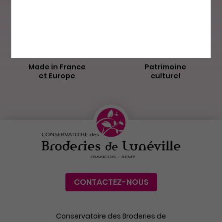
La Poste
Made in France
Patrimoine
et Europe
culturel
CONTACTEZ-NOUS
Conservatoire des Broderies de