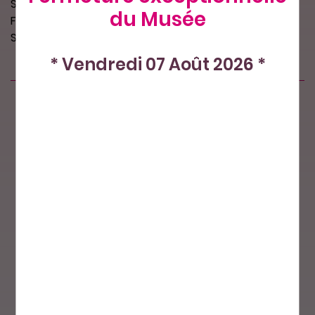
Sequins "plats" coloris : blanc
du Musée
Format : arrondi, 20 mm x 20 mm
Sachet de 4 g : environ 20 sequins
* Vendredi 07 Août 2026 *
Produits similaires
Nos petits plus
Paiement sécurisé
Livraison par