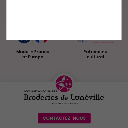
Paiement sécurisé
Livraison par
La Poste
Made in France
Patrimoine
et Europe
culturel
CONTACTEZ-NOUS