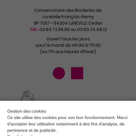
Conservatoire des Broderies de
Lunéville François-Remy
BP 70117 - 54304 LUNEVILLE Cedex
Tél :
03.83.73.56.86 ou 03.83.74.48.13
Ouvert tous les jours
sauf le mardi de 14h30 à 17h30
(ou 17h aux heures d’hiver)
Gestion des cookies
Ce site utilise des cookies pour son bon fonctionnement. Merci
d'accepter leur utilisation notamment à des fins d'analyse, de
pertinence et de publicité.