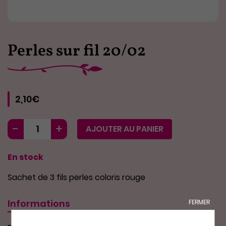
Perles sur fil 20/02
2,10€
AJOUTER AU PANIER
En stock
Sachet de 3 fils perles coloris rouge
Informations
FERMER