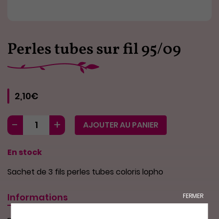
Perles tubes sur fil 95/09
2,10€
AJOUTER AU PANIER
En stock
Sachet de 3 fils perles tubes coloris lopho
Informations
FERMER