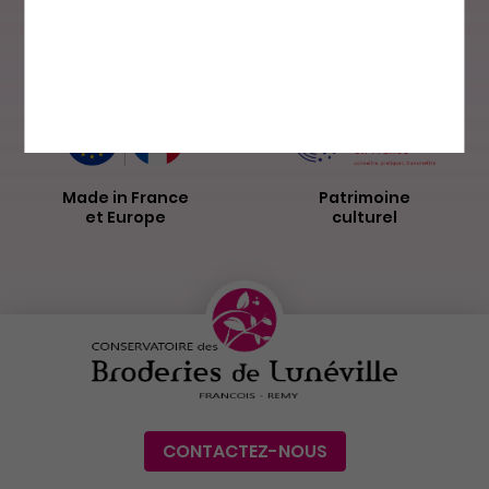
Paiement sécurisé
Livraison par
La Poste
Made in France
Patrimoine
et Europe
culturel
CONTACTEZ-NOUS