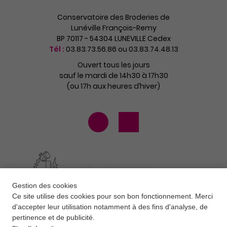
Conservatoire des Broderies de
Lunéville François-Remy
BP 70117 - 54304 LUNEVILLE Cedex
Tél :
03.83.73.56.86 ou 03.83.74.48.13
Ouvert tous les jours
sauf le mardi de 14h30 à 17h30
(ou 17h aux heures d’hiver)
Gestion des cookies
Ce site utilise des cookies pour son bon fonctionnement. Merci
d'accepter leur utilisation notamment à des fins d'analyse, de
pertinence et de publicité.