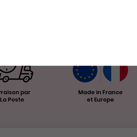
Nos petits plus
vraison par
Made in France
La Poste
et Europe