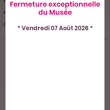
Perles coloris bleu
Fermeture exceptionnelle
du Musée
Fil de 30 cm - env  : Ø 2.1 mm - 260 perles/fil env
Conditionnées en sachet de 3 fils
* Vendredi 07 Août 2026 *
Produits similaires
Nos petits plus