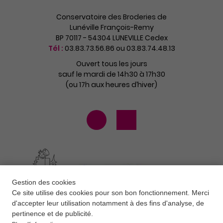
Conservatoire des Broderies de
Lunéville François-Remy
BP 70117 - 54304 LUNEVILLE Cedex
Tél :
03.83.73.56.86 ou 03.83.74.48.13
Ouvert tous les jours
sauf le mardi de 14h30 à 17h30
(ou 17h aux heures d’hiver)
Gestion des cookies
Ce site utilise des cookies pour son bon fonctionnement. Merci
d'accepter leur utilisation notamment à des fins d'analyse, de
pertinence et de publicité.