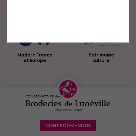
Paiement sécurisé
Livraison par
La Poste
Made in France
Patrimoine
et Europe
culturel
CONTACTEZ-NOUS