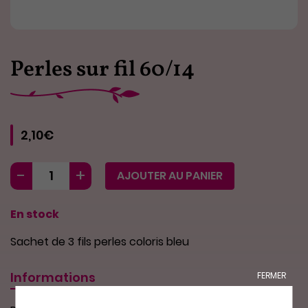
Perles sur fil 60/14
2,10€
AJOUTER AU PANIER
En stock
Sachet de 3 fils perles coloris bleu
Informations
FERMER