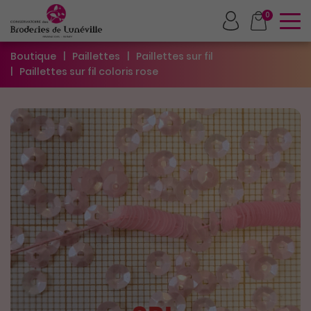
To
0
Boutique
Paillettes
Paillettes sur fil
Paillettes sur fil coloris rose