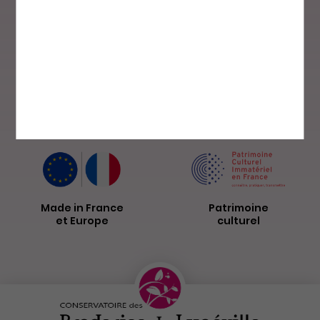
Paiement sécurisé
Livraison par
La Poste
Made in France
Patrimoine
et Europe
culturel