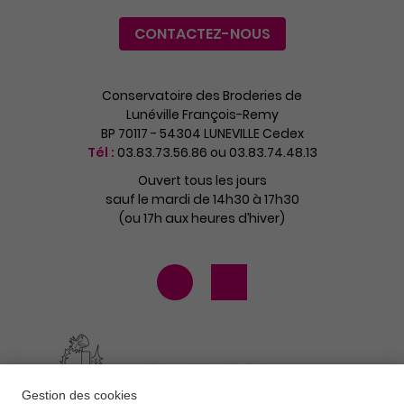
CONTACTEZ-NOUS
Conservatoire des Broderies de
Lunéville François-Remy
BP 70117 - 54304 LUNEVILLE Cedex
Tél :
03.83.73.56.86 ou 03.83.74.48.13
Ouvert tous les jours
sauf le mardi de 14h30 à 17h30
(ou 17h aux heures d’hiver)
Gestion des cookies