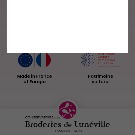
Paiement sécurisé
Livraison par
La Poste
Made in France
Patrimoine
et Europe
culturel