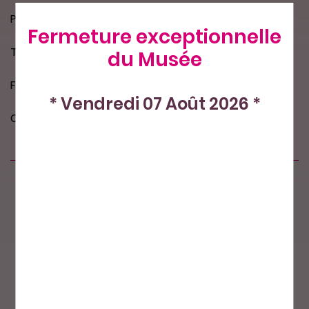
Paillettes coloris : argent
Fermeture exceptionnelle
Taille : 4 mm
du Musée
Fil de 1000 paillettes
* Vendredi 07 Août 2026 *
Conditionnées en sachet de 1 fil
Produits similaires
Nos petits plus