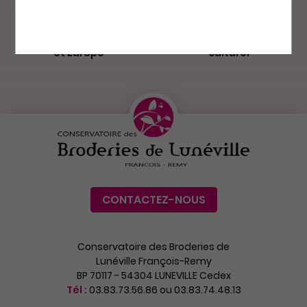
Made in France
Patrimoine
et Europe
culturel
CONTACTEZ-NOUS
Conservatoire des Broderies de
Lunéville François-Remy
BP 70117 - 54304 LUNEVILLE Cedex
Tél :
03.83.73.56.86 ou 03.83.74.48.13