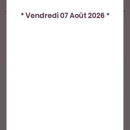
* Vendredi 07 Août 2026 *
Produits similaires
Nos petits plus
Paiement sécurisé
Livraison par
La Poste