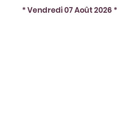
* Vendredi 07 Août 2026 *
En stock
Sachet de 2 fils de paillettes Rivets de c
Diamètre du Rivet : 3 mm.
Fil de 30 cm soit environ 230 rivets.
Nos petits plus