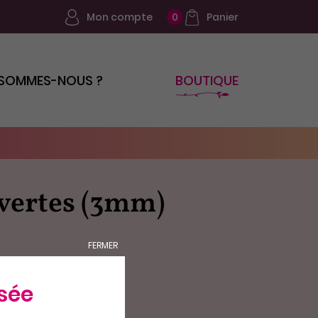
Mon compte
Panier
0
 SOMMES-NOUS ?
BOUTIQUE
 vertes (3mm)
FERMER
sée