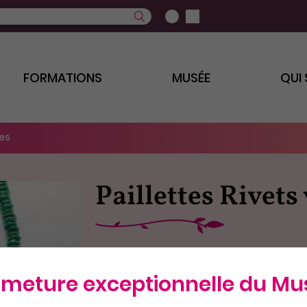
FORMATIONS
MUSÉE
QUI
ges
Paillettes Rivets
3,60€
rmeture exceptionnelle du Mu
AJOUTER AU PANIER